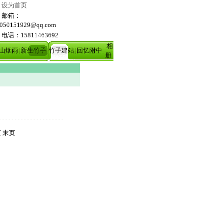
设为首页
邮箱：
050151929@qq.com
电话：15811463692
相
巴山烟雨
|新生竹子
|竹子建站
|回忆附中
册
 末页