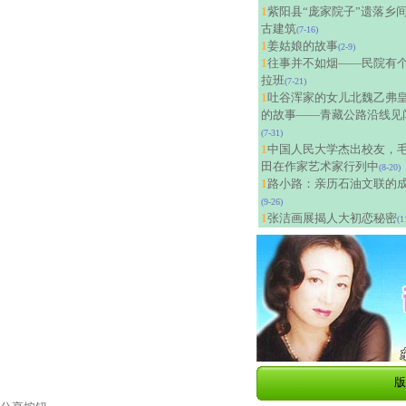
1
紫阳县“庞家院子”遗落乡
古建筑
(7-16)
1
姜姑娘的故事
(2-9)
1
往事并不如烟——民院有
拉班
(7-21)
1
吐谷浑家的女儿北魏乙弗
的故事——青藏公路沿线见
(7-31)
1
中国人民大学杰出校友，
田在作家艺术家行列中
(8-20)
1
路小路：亲历石油文联的
(9-26)
1
张洁画展揭人大初恋秘密
(1
版