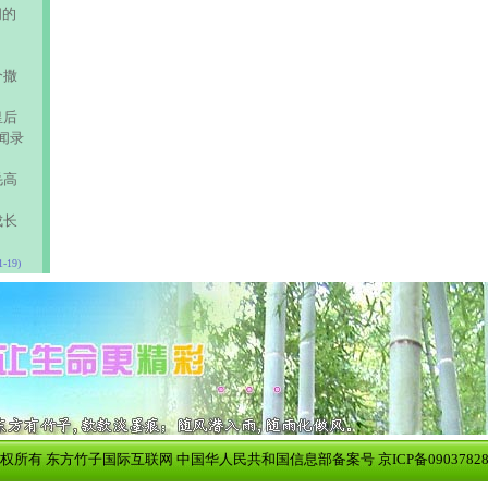
间的
个撒
皇后
闻录
毛高
成长
1-19)
权所有 东方竹子国际互联网 中国华人民共和国信息部备案号 京ICP备0903782