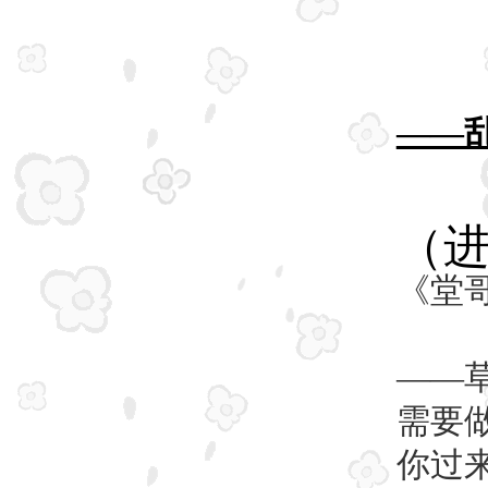
——
（
《堂
——
需要
你过