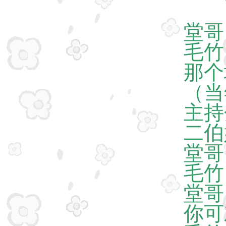
堂哥
毛竹
那个
（当
主持
二伯
堂哥
毛竹
堂哥
你可