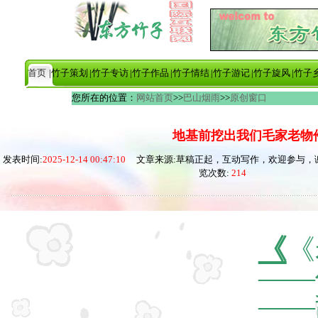
首页
|竹子策划
|竹子专访
|竹子作品
|竹子情结
|竹子游记
|竹子旋风
|竹子
您所在的位置：
网站首页
>>
巴山烟雨
>>
原创窗口
地基前挖出我们毛家老物
发表时间:
2025-12-14 00:47:10
文章来源:草稿正起，互动写作，欢迎参与，
览次数:
214
《
《
——
——