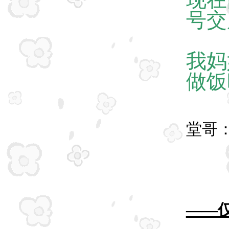
号交
我妈
做饭
堂哥
——